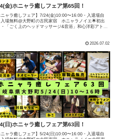
/24(金)ホニャラ癒しフェア第65回！
ニャラ癒しフェア】7/24(金)10:00〜16:00・入退場自
・入場無料@大野町の古民家宿 ホニャラノイエ🌟初出
！・「ごく上のヘッドマッサージ&音浴」和心洋彩アトリ
・アミ・「骨盤調整・全身調整・AIの姿勢診断」ウェルネ
ラー ...
2026.07.02
ニャラ癒しフェア
/24(日)ホニャラ癒しフェア第63回！
ニャラ癒しフェア】5/24(日)10:00〜16:00・入退場自