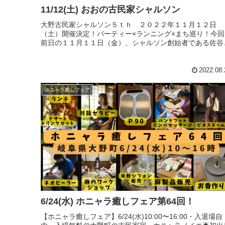
11/12(土) おおの古民家シャルソン
大野古民家シャルソン５ｔｈ ２０２２年１１月１２日
（土）開催決定！パーティー×ランニング×まち巡り！今回
前日の１１月１１日（金）、シャルソン創始者である佐谷
氏にもお越しいただき、「シャルソンから地方を面白くす
（仮称）」講演＆前夜祭を行...
2022.08.
ホニャラ癒しフェア
6/24(水) ホニャラ癒しフェア第64回！
【ホニャラ癒しフェア】6/24(水)10:00〜16:00・入退場自