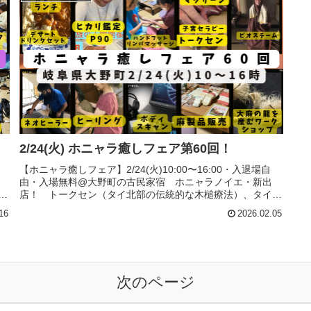
2/24(火) ホニャラ癒しフェア第60回！
【ホニャラ癒しフェア】2/24(火)10:00〜16:00・入退場自
由・入場無料@大野町の古民家宿 ホニャラノイエ・新出
来
店！ トークセン（タイ北部の伝統的な木槌療法）、タイ古
ゃ
式マッサージ、子宮セラピー！・大麻の龍を産むワークショ
16
2026.02.05
ップあります...
次のページ