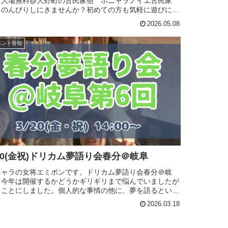
・入場無料@大野町の古民家宿 ホニャラノイエ古民家
、のんびりしにきませんか？初めての方も気軽に遊びに来
ください。カフェのみの利用もOKです。まったりおしゃ
2026.05.08
したり、...
ベント告知
/20(金祝)ドリカム夢語り会春分＠岐阜
ニャラの女将エミポンです。ドリカム夢語り会春分＠岐
、今年は開催するかどうかギリギリまで悩んでいましたが
ることにしました。個人的な事情の他に、夢を語るという
がどうもしっくりこなくなってきていました…最近の私の
2026.03.18
方が、夢を目指して走る...