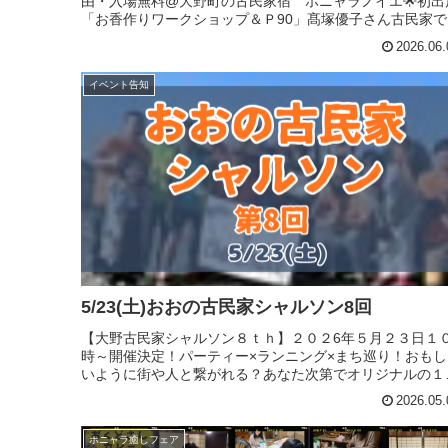
由・入場無料@大野町の古民家宿 ホニャラノイエ🌟初出
「お香作りワークショップ＆Ｐ90」髙塚優子さん古民家で
のんびりしにきませんか？初めての方も気軽に遊びに来て
2026.06.
ださい。...
イベント告知
5/23(土)おおの古民家シャルソン8回
【大野古民家シャルソン８ｔｈ】２０２6年５月２３日１
時～開催決定！パーティー×ランニング×まち巡り！おもし
いように街や人と繋がれる？あなた次第でオリジナルの１
を楽しもう！今回より、給〇ポイントの設定を見送り、自
2026.05.
に巡ってもらうことにな...
ホニャラ癒しフェア