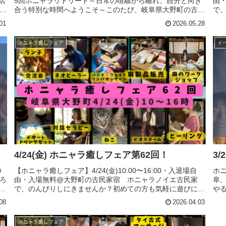
5回ホニャラリトリート～日常の喧騒から離れ、自分と向き
店
由
合う特別な時間へようこそ～このたび、岐阜県大野町の古民
、
で
家宿ホニャラノイエにて、第5回ホニャラリトリートを開催
く
て
01
2026.05.28
します。リトリートとは、...
べり
ホニャラ癒しフェア
イ
4/24(金) ホニャラ癒しフェア第62回！
3
０
【ホニャラ癒しフェア】4/24(金)10:00〜16:00・入退場自
ホ
ろ
由・入場無料@大野町の古民家宿 ホニャラノイエ古民家
阜
日
で、のんびりしにきませんか？初めての方も気軽に遊びに来
や
由
てください。カフェのみの利用もOKです。まったりおしゃ
の
08
2026.04.03
べりしたり、...
生き
ホニャラ癒しフェア