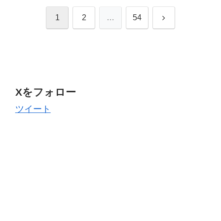
次
1
2
…
54
へ
Xをフォロー
ツイート