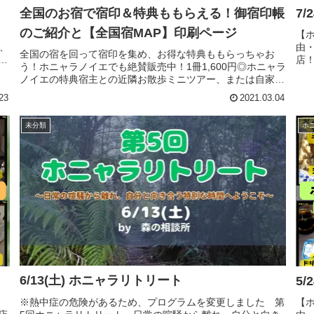
全国のお宿で宿印＆特典ももらえる！御宿印帳
7
のご紹介と【全国宿MAP】印刷ページ
【ホ
由
、
全国の宿を回って宿印を集め、お得な特典ももらっちゃお
店
恭
う！ホニャラノイエでも絶賛販売中！1冊1,600円◎ホニャラ
エ
る
ノイエの特典宿主との近隣お散歩ミニツアー、または自家製
スカ
シロップジュースサービスです！↑宿主が忘れていたら要求
23
2021.03.04
してくださいね！（笑...
未分類
ホ
6/13(土) ホニャラリトリート
5
※熱中症の危険があるため、プログラムを変更しました 第
【ホ