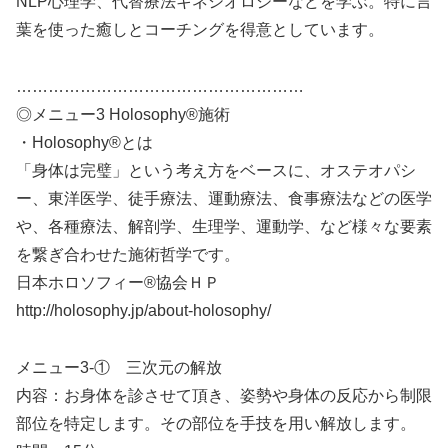
NLP心理学、代替療法キネシオロジーなどを学ぶ。特に言
葉を使った癒しとコーチングを得意としています。
………………………………………………
◎メニュー3 Holosophy®施術
・Holosophy®とは
「身体は完璧」という考え方をベースに、オステオパシ
ー、東洋医学、徒手療法、運動療法、食事療法などの医学
や、各種療法、解剖学、生理学、運動学、など様々な要素
を繋ぎ合わせた施術哲学です。
日本ホロソフィー®協会ＨＰ
http://holosophy.jp/about-holosophy/
メニュー3-① 三次元の解放
内容：お身体を診させて頂き、姿勢や身体の反応から制限
部位を特定します。その部位を手技を用い解放します。