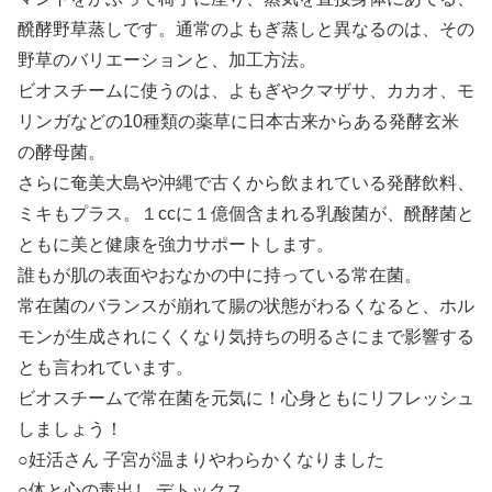
醗酵野草蒸しです。通常のよもぎ蒸しと異なるのは、その
野草のバリエーションと、加工方法。
ビオスチームに使うのは、よもぎやクマザサ、カカオ、モ
リンガなどの10種類の薬草に日本古来からある発酵玄米
の酵母菌。
さらに奄美大島や沖縄で古くから飲まれている発酵飲料、
ミキもプラス。１ccに１億個含まれる乳酸菌が、醗酵菌と
ともに美と健康を強力サポートします。
誰もが肌の表面やおなかの中に持っている常在菌。
常在菌のバランスが崩れて腸の状態がわるくなると、ホル
モンが生成されにくくなり気持ちの明るさにまで影響する
とも言われています。
ビオスチームで常在菌を元気に！心身ともにリフレッシュ
しましょう！
○妊活さん 子宮が温まりやわらかくなりました
○体と心の毒出し デトックス