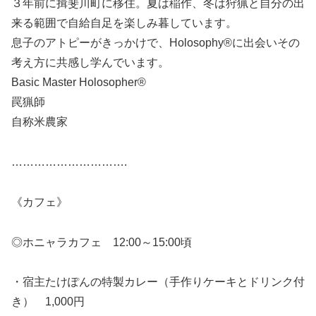
３年前に揖斐川町に移住。夏は稲作、冬は狩猟と自分の出
来る範囲で自給自足を楽しみ暮しています。
息子のアトピーがきっかけで、Holosophy®に出会いその
考え方に共感し学んでいます。
Basic Master Holosopher®
罠猟師
自称米農家
………………………….
《カフェ》
◎ホニャラカフェ 12:00～15:00頃
・宿主たけぽんの特製カレー（手作りケーキとドリンク付
き） 1,000円