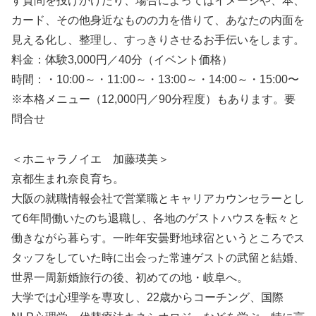
す質問を投げかけたり、場合によってはイメージや、本、
カード、その他身近なものの力を借りて、あなたの内面を
見える化し、整理し、すっきりさせるお手伝いをします。
料金：体験3,000円／40分（イベント価格）
時間：・10:00～・11:00～・13:00～・14:00～・15:00〜
※本格メニュー（12,000円／90分程度）もあります。要
問合せ
＜ホニャラノイエ 加藤瑛美＞
京都生まれ奈良育ち。
大阪の就職情報会社で営業職とキャリアカウンセラーとし
て6年間働いたのち退職し、各地のゲストハウスを転々と
働きながら暮らす。一昨年安曇野地球宿というところでス
タッフをしていた時に出会った常連ゲストの武留と結婚、
世界一周新婚旅行の後、初めての地・岐阜へ。
大学では心理学を専攻し、22歳からコーチング、国際