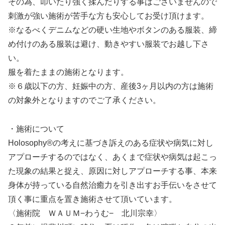
その為、叩いたり強く揉んだりする事はございませんので
刺激が強い施術が苦手な方も安心してお受け頂けます。
※なるべくデニムなどの硬い生地やボタンのある服装、締
め付けのある服装は避け、動きやすい服装でお越し下さ
い。
服を着たままの施術となります。
※６歳以下の方、妊娠中の方、産後3ヶ月以内の方は施術
の対象外となりますのでご了承ください。
・施術について
Holosophy®の考えに基づき訴えのある症状や病気に対し
アプローチするのではなく、あくまで症状や病気は起こっ
た現象の結果と捉え、原因に対しアプローチする事、本来
身体が持っている自然治癒力を引き出すお手伝いをさせて
頂く事に重点を置き施術させて頂いています。
〈施術院 ＷＡＵＭ−わうむ− 北川宗幸〉