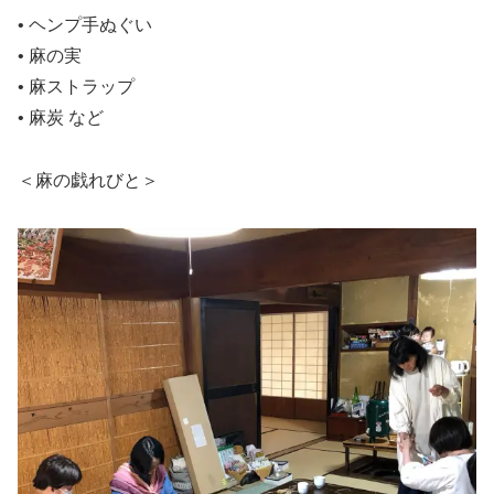
• ヘンプ手ぬぐい
• 麻の実
• 麻ストラップ
• 麻炭 など
＜麻の戯れびと＞