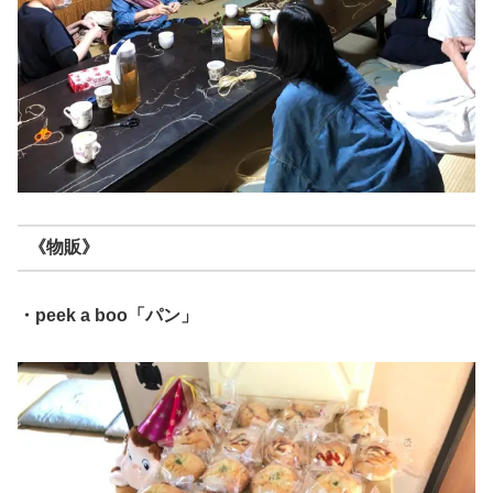
《物販》
・peek a boo「パン」