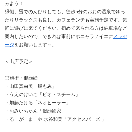
みよう！
縁側、畳でのんびりしても、徒歩5分のおおの温泉でゆっ
たりリラックスも良し。カフェランチも実施予定です。気
軽に遊びに来てください。初めて来られる方は駐車場など
案内したいので、できれば事前にホニャラノイエに
メッセ
ージ
をお願いします～。
＜出店予定＞
◎施術・似顔絵
・山田真由美「腸もみ」
・うえのけいこ「ビオ・スチーム」
・加藤たける「ネオヒーラー」
・おみいちゃん「似顔絵家」
・るーが・まーや 水谷和美「アクセスバーズ 」