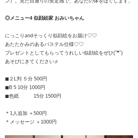
ン）。見た目通りの安定感で、あなたの体をほぐします。
◎メニュー4 似顔絵家 おみいちゃん
にっこりandそっくり似顔絵をお届け♡♡
あたたかみのあるパステル仕様♡♡
プレゼントとしてもらってうれしい似顔絵をぜひ(
´꒳`
)
あそびにきてください♬
◼︎２L判 ５分 500円
◼︎B 5 10分 1000円
◼︎色紙 15分 1500円
＊1人追加 ＋500円
＊メッセージ ＋1000円