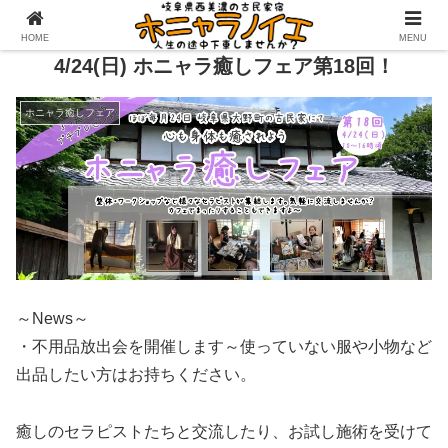
HOME
MENU
4/24(日) ホニャラ癒しフェア第18回！
ホニャラ癒しフェア
～News～
・不用品放出会を開催します～使っていない服や小物など
出品したい方はお持ちください。
癒しのセラピストたちと交流したり、お試し施術を受けて