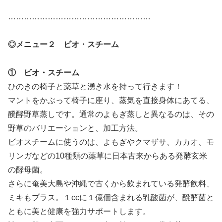
………………………………………………
◎メニュー２ ビオ・スチーム
① ビオ・スチーム
ひのきの椅子と薬草と湧き水を持って行きます！
マントをかぶって椅子に座り、蒸気を直接身体にあてる、
醗酵野草蒸しです。通常のよもぎ蒸しと異なるのは、その
野草のバリエーションと、加工方法。
ビオスチームに使うのは、よもぎやクマザサ、カカオ、モ
リンガなどの10種類の薬草に日本古来からある発酵玄米
の酵母菌。
さらに奄美大島や沖縄で古くから飲まれている発酵飲料、
ミキもプラス。１ccに１億個含まれる乳酸菌が、醗酵菌と
ともに美と健康を強力サポートします。